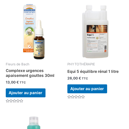
Fleurs de Bach
PHYTOTHÉRAPIE
Complexe urgences
Equi 5 équilibre rénal 1 litre
apaisement gouttes 30ml
26,00
€
TTC
13,00
€
TTC
Ajouter au panier
Ajouter au panier
Note
0
Note
sur
0
5
sur
5